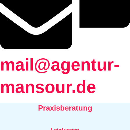
mail@agentur-
mansour.de
Praxisberatung