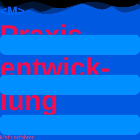
<M>
Praxis­
Menü
entwick­
lung
Optimieren. Wachsen. Erfolgreich sein.
Mehr erfahren