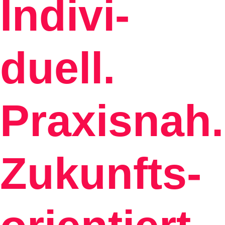
Indivi­
duell.
Praxis­nah.
Zukunfts­