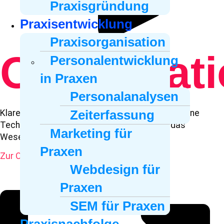
Praxisgründung
Praxisentwicklung
Praxisorganisation
Organisat
Personalentwicklung
in Praxen
Personalanalysen
Zeiterfassung
Klare Strukturen, effiziente Prozesse und moderne
Technologien – gewinnen Sie mehr Zeit für das
Marketing für
Wesentliche
Praxen
Zur Organisation
Webdesign für
Praxen
SEM für Praxen